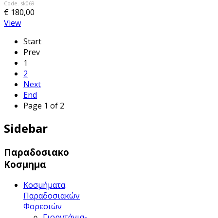
Code. sk069
€ 180,00
View
Start
Prev
1
2
Next
End
Page 1 of 2
Sidebar
Παραδοσιακο
Κοσμημα
Κοσμήματα
Παραδοσιακών
Φορεσιών
Γιορντάνια-