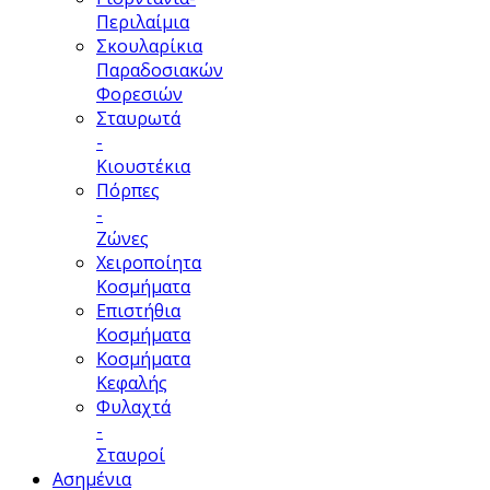
Περιλαίμια
Σκουλαρίκια
Παραδοσιακών
Φορεσιών
Σταυρωτά
-
Κιουστέκια
Πόρπες
-
Ζώνες
Χειροποίητα
Κοσμήματα
Επιστήθια
Κοσμήματα
Κοσμήματα
Κεφαλής
Φυλαχτά
-
Σταυροί
Ασημένια